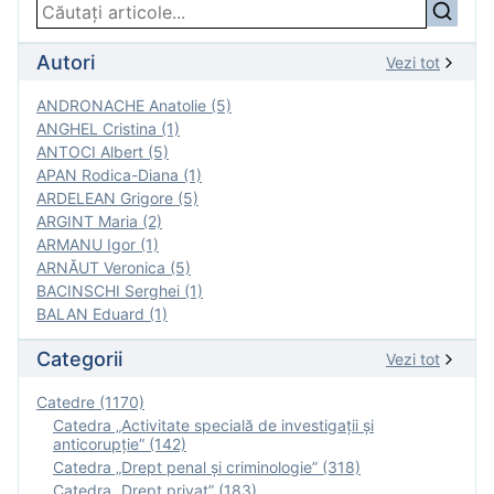
Autori
Vezi tot
ANDRONACHE Anatolie (5)
ANGHEL Cristina (1)
ANTOCI Albert (5)
APAN Rodica-Diana (1)
ARDELEAN Grigore (5)
ARGINT Maria (2)
ARMANU Igor (1)
ARNĂUT Veronica (5)
BACINSCHI Serghei (1)
BALAN Eduard (1)
Categorii
Vezi tot
Catedre (1170)
Catedra „Activitate specială de investigaţii şi
anticorupție” (142)
Catedra „Drept penal și criminologie” (318)
Catedra „Drept privat” (183)