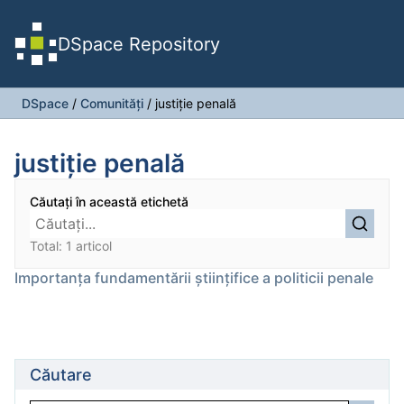
DSpace Repository
DSpace
/
Comunități
/
justiţie penală
justiţie penală
Căutați în această etichetă
Total: 1 articol
Importanţa fundamentării ştiinţifice a politicii penale
Căutare