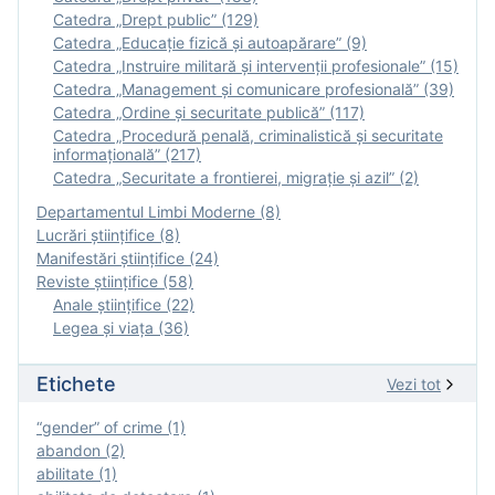
Catedra „Drept public” (129)
Catedra „Educație fizică şi autoapărare” (9)
Catedra „Instruire militară şi intervenţii profesionale” (15)
Catedra „Management și comunicare profesională” (39)
Catedra „Ordine și securitate publică” (117)
Catedra „Procedură penală, criminalistică și securitate
informațională” (217)
Catedra „Securitate a frontierei, migrație și azil” (2)
Departamentul Limbi Moderne (8)
Lucrări științifice (8)
Manifestări ştiinţifice (24)
Reviste ştiinţifice (58)
Anale ştiinţifice (22)
Legea şi viaţa (36)
Etichete
Vezi tot
“gender” of crime (1)
abandon (2)
abilitate (1)