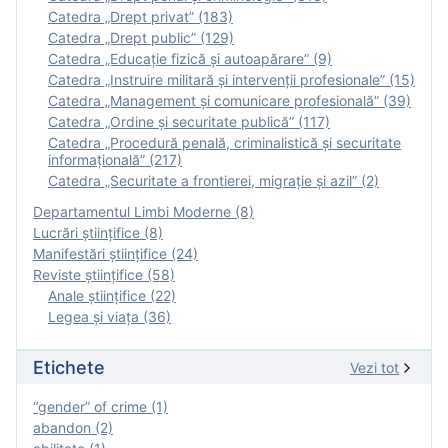
Catedra „Drept privat” (183)
Catedra „Drept public” (129)
Catedra „Educație fizică şi autoapărare” (9)
Catedra „Instruire militară şi intervenţii profesionale” (15)
Catedra „Management și comunicare profesională” (39)
Catedra „Ordine și securitate publică” (117)
Catedra „Procedură penală, criminalistică și securitate
informațională” (217)
Catedra „Securitate a frontierei, migrație și azil” (2)
Departamentul Limbi Moderne (8)
Lucrări științifice (8)
Manifestări ştiinţifice (24)
Reviste ştiinţifice (58)
Anale ştiinţifice (22)
Legea şi viaţa (36)
Etichete
Vezi tot
“gender” of crime (1)
abandon (2)