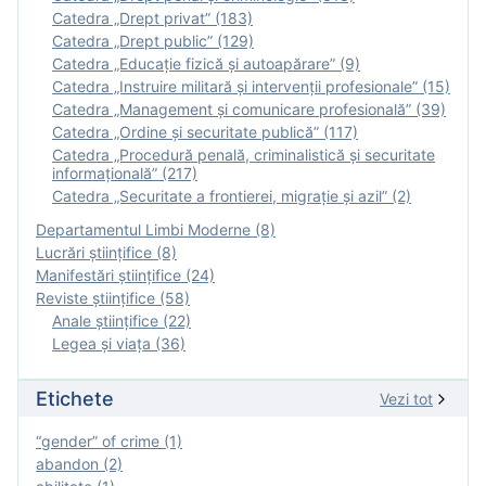
Catedra „Drept privat” (183)
Catedra „Drept public” (129)
Catedra „Educație fizică şi autoapărare” (9)
Catedra „Instruire militară şi intervenţii profesionale” (15)
Catedra „Management și comunicare profesională” (39)
Catedra „Ordine și securitate publică” (117)
Catedra „Procedură penală, criminalistică și securitate
informațională” (217)
Catedra „Securitate a frontierei, migrație și azil” (2)
Departamentul Limbi Moderne (8)
Lucrări științifice (8)
Manifestări ştiinţifice (24)
Reviste ştiinţifice (58)
Anale ştiinţifice (22)
Legea şi viaţa (36)
Etichete
Vezi tot
“gender” of crime (1)
abandon (2)