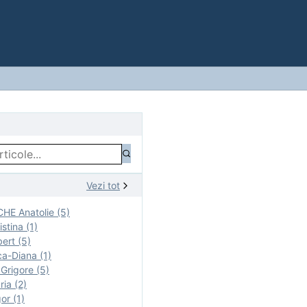
Vezi tot
E Anatolie (5)
stina (1)
ert (5)
a-Diana (1)
rigore (5)
ia (2)
r (1)