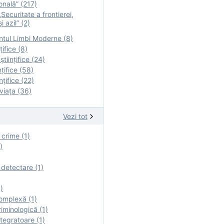
onală” (217)
Securitate a frontierei,
i azil” (2)
tul Limbi Moderne (8)
țifice (8)
ştiinţifice (24)
nţifice (58)
nţifice (22)
viaţa (36)
Vezi tot
 crime (1)
)
 detectare (1)
)
omplexă (1)
iminologică (1)
tegratoare (1)