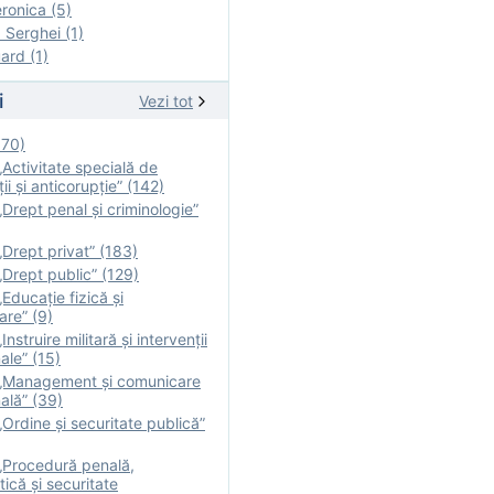
onica (5)
Serghei (1)
rd (1)
i
Vezi tot
170)
Activitate specială de
ii şi anticorupție” (142)
Drept penal și criminologie”
Drept privat” (183)
Drept public” (129)
Educație fizică şi
are” (9)
nstruire militară şi intervenţii
ale” (15)
„Management și comunicare
ală” (39)
Ordine și securitate publică”
„Procedură penală,
tică și securitate