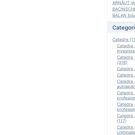
ARNĂUT Ver
BACINSCHI 
BALAN Edua
Categori
Catedre (1
Catedra „
investigaţ
Catedra „
(318)
Catedra „
Catedra „
Catedra „
autoapăr
Catedra „I
profesion
Catedra 
profesion
Catedra „
(117)
Catedra 
criminalis