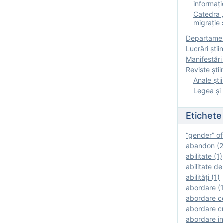
informați
Catedra „
migrație ș
Departamen
Lucrări știin
Manifestări 
Reviste ştii
Anale ştii
Legea şi 
Etichete
“gender” of
abandon (2
abilitate (1)
abilitate de
abilităţi (1)
abordare (1
abordare c
abordare cr
abordare in