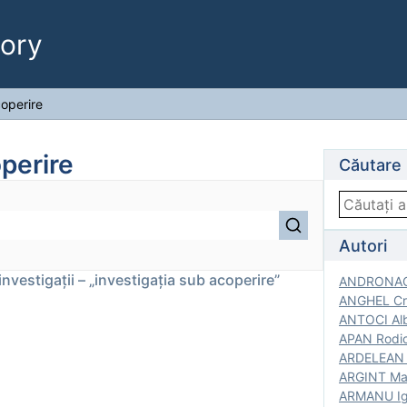
ory
coperire
perire
Căutare
Autori
 investigații – „investigația sub acoperire”
ANDRONACH
ANGHEL Cri
ANTOCI Alb
APAN Rodic
ARDELEAN G
ARGINT Mar
ARMANU Igo