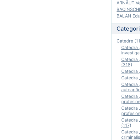
ARNĂUT Ver
BACINSCHI 
BALAN Edua
Categori
Catedre (1
Catedra „
investigaţ
Catedra „
(318)
Catedra „
Catedra „
Catedra „
autoapăr
Catedra „I
profesion
Catedra 
profesion
Catedra „
(117)
Catedra 
criminalis