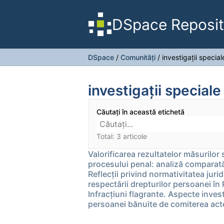
DSpace Reposit
DSpace
/
Comunități
/
investigaţii special
investigaţii speciale
Căutați în această etichetă
Total: 3 articole
Valorificarea rezultatelor măsurilor 
procesului penal: analiză compara
Reflecții privind normativitatea juri
respectării drepturilor persoanei î
Infracţiuni flagrante. Aspecte inves
persoanei bănuite de comiterea act