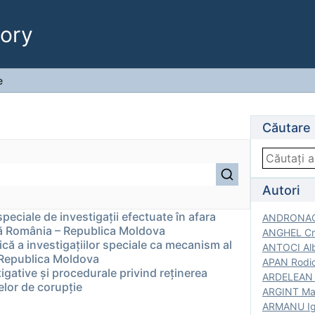
ory
e
Căutare
Autori
speciale de investigații efectuate în afara
ANDRONACH
tă România – Republica Moldova
ANGHEL Cri
dică a investigațiilor speciale ca mecanism al
ANTOCI Alb
n Republica Moldova
APAN Rodic
tigative şi procedurale privind reţinerea
ARDELEAN G
elor de corupţie
ARGINT Mar
ARMANU Igo