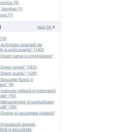
onica (5)
Serghei (1)
rd (1)
i
Vezi tot
170)
Activitate specială de
ii şi anticorupție” (142)
Drept penal și criminologie”
Drept privat” (183)
Drept public” (129)
Educație fizică şi
are” (9)
nstruire militară şi intervenţii
ale” (15)
„Management și comunicare
ală” (39)
Ordine și securitate publică”
„Procedură penală,
tică și securitate