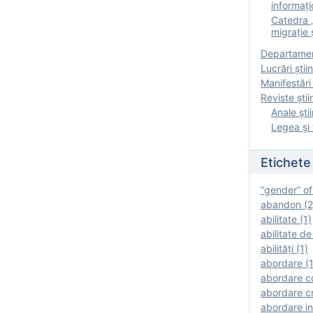
informați
Catedra „
migrație ș
Departamen
Lucrări știin
Manifestări 
Reviste ştii
Anale ştii
Legea şi 
Etichete
“gender” of
abandon (2
abilitate (1)
abilitate de
abilităţi (1)
abordare (1
abordare c
abordare cr
abordare in