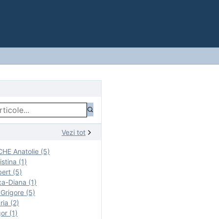
Vezi tot
E Anatolie (5)
stina (1)
ert (5)
a-Diana (1)
rigore (5)
ia (2)
r (1)