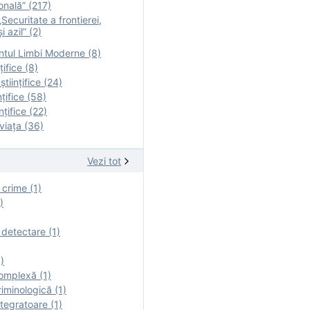
onală” (217)
Securitate a frontierei,
i azil” (2)
tul Limbi Moderne (8)
țifice (8)
ştiinţifice (24)
nţifice (58)
nţifice (22)
viaţa (36)
Vezi tot
 crime (1)
)
 detectare (1)
)
omplexă (1)
iminologică (1)
tegratoare (1)