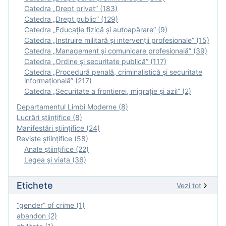
Catedra „Drept privat” (183)
Catedra „Drept public” (129)
Catedra „Educație fizică şi autoapărare” (9)
Catedra „Instruire militară şi intervenţii profesionale” (15)
Catedra „Management și comunicare profesională” (39)
Catedra „Ordine și securitate publică” (117)
Catedra „Procedură penală, criminalistică și securitate
informațională” (217)
Catedra „Securitate a frontierei, migrație și azil” (2)
Departamentul Limbi Moderne (8)
Lucrări științifice (8)
Manifestări ştiinţifice (24)
Reviste ştiinţifice (58)
Anale ştiinţifice (22)
Legea şi viaţa (36)
Etichete
Vezi tot
“gender” of crime (1)
abandon (2)