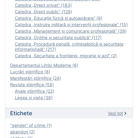
Catedra „Drept privat” (183)
Catedra „Drept public” (129)
Catedra „Educație fizică şi autoapărare” (9)
Catedra „Instruire militară şi intervenţii profesionale” (15)
Catedra „Management și comunicare profesională” (39)
Catedra „Ordine și securitate publică” (117)
Catedra „Procedură penală, criminalistică și securitate
informațională” (217)
Catedra „Securitate a frontierei, migrație și azil” (2)
Departamentul Limbi Moderne (8)
Lucrări științifice (8)
Manifestări ştiinţifice (24)
Reviste ştiinţifice (58)
Anale ştiinţifice (22)
Legea şi viaţa (36)
Etichete
Vezi tot
“gender” of crime (1)
abandon (2)