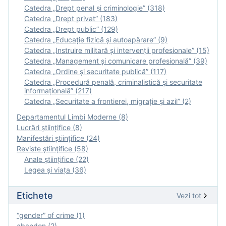
Catedra „Drept penal și criminologie” (318)
Catedra „Drept privat” (183)
Catedra „Drept public” (129)
Catedra „Educație fizică şi autoapărare” (9)
Catedra „Instruire militară şi intervenţii profesionale” (15)
Catedra „Management și comunicare profesională” (39)
Catedra „Ordine și securitate publică” (117)
Catedra „Procedură penală, criminalistică și securitate
informațională” (217)
Catedra „Securitate a frontierei, migrație și azil” (2)
Departamentul Limbi Moderne (8)
Lucrări științifice (8)
Manifestări ştiinţifice (24)
Reviste ştiinţifice (58)
Anale ştiinţifice (22)
Legea şi viaţa (36)
Etichete
Vezi tot
“gender” of crime (1)
abandon (2)