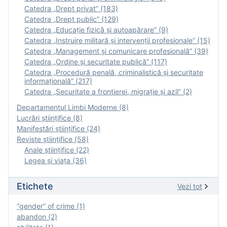
Catedra „Drept privat” (183)
Catedra „Drept public” (129)
Catedra „Educație fizică şi autoapărare” (9)
Catedra „Instruire militară şi intervenţii profesionale” (15)
Catedra „Management și comunicare profesională” (39)
Catedra „Ordine și securitate publică” (117)
Catedra „Procedură penală, criminalistică și securitate
informațională” (217)
Catedra „Securitate a frontierei, migrație și azil” (2)
Departamentul Limbi Moderne (8)
Lucrări științifice (8)
Manifestări ştiinţifice (24)
Reviste ştiinţifice (58)
Anale ştiinţifice (22)
Legea şi viaţa (36)
Etichete
Vezi tot
“gender” of crime (1)
abandon (2)