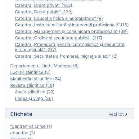
Catedra „Drept privat” (183)
Catedra „Drept public” (129)
Catedra „Educație fizică şi autoapărare” (9)
Catedra „Instruire militară şi intervenţii profesionale” (15)
Catedra „Management și comunicare profesională” (39)
Catedra „Ordine și securitate publică” (117)
Catedra „Procedură penală, criminalistică și securitate
informațională” (217)
Catedra „Securitate a frontierei, migrație și azil” (2)
Departamentul Limbi Moderne (8)
Lucrări științifice (8)
Manifestări ştiinţifice (24)
Reviste ştiinţifice (58)
Anale ştiinţifice (22)
Legea şi viaţa (36)
Etichete
Vezi tot
“gender” of crime (1)
abandon (2)