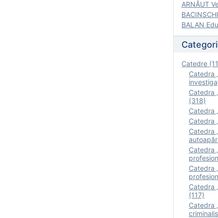
ARNĂUT Ver
BACINSCHI 
BALAN Edua
Categori
Catedre (1
Catedra „
investigaţ
Catedra „
(318)
Catedra „
Catedra „
Catedra „
autoapăr
Catedra „I
profesion
Catedra 
profesion
Catedra „
(117)
Catedra 
criminalis