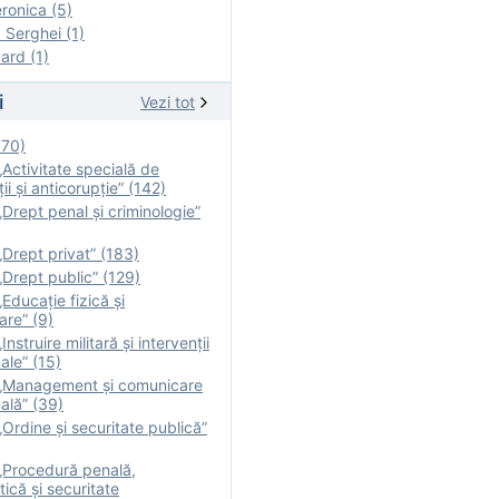
onica (5)
Serghei (1)
rd (1)
i
Vezi tot
170)
Activitate specială de
ii şi anticorupție” (142)
Drept penal și criminologie”
Drept privat” (183)
Drept public” (129)
Educație fizică şi
are” (9)
nstruire militară şi intervenţii
ale” (15)
„Management și comunicare
ală” (39)
Ordine și securitate publică”
„Procedură penală,
tică și securitate