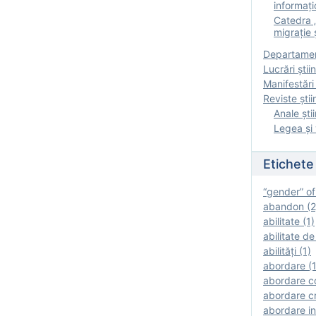
informați
Catedra „
migrație ș
Departamen
Lucrări știin
Manifestări 
Reviste ştii
Anale ştii
Legea şi 
Etichete
“gender” of
abandon (2
abilitate (1)
abilitate de
abilităţi (1)
abordare (1
abordare c
abordare cr
abordare in