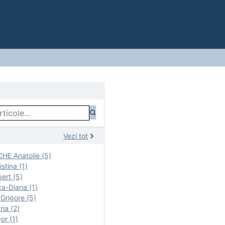
Vezi tot
E Anatolie (5)
stina (1)
ert (5)
a-Diana (1)
rigore (5)
ia (2)
r (1)