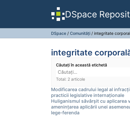
DSpace Reposit
DSpace
/
Comunități
/
integritate corpora
integritate corporal
Căutați în această etichetă
Total: 2 articole
Modificarea cadrului legal al infrac
practicii legislative internaţionale
Huliganismul săvârşit cu aplicarea 
ameninţarea aplicării unei asemenea 
lege-ferenda