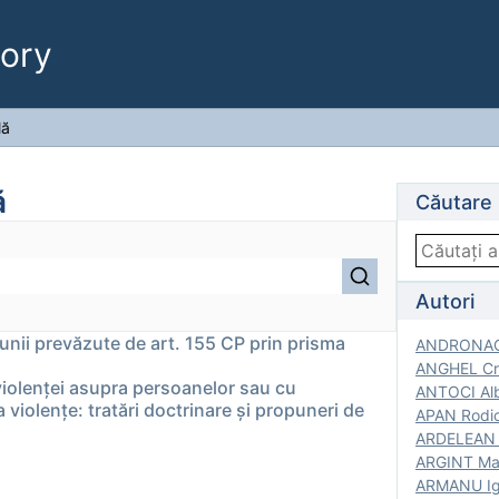
ory
lă
ă
Căutare
Autori
ţiunii prevăzute de art. 155 CP prin prisma
ANDRONACH
ANGHEL Cri
violenţei asupra persoanelor sau cu
ANTOCI Alb
violenţe: tratări doctrinare şi propuneri de
APAN Rodic
ARDELEAN G
ARGINT Mar
ARMANU Igo