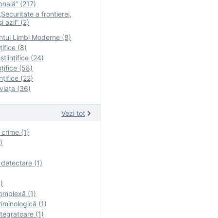
onală” (217)
Securitate a frontierei,
i azil” (2)
tul Limbi Moderne (8)
țifice (8)
ştiinţifice (24)
nţifice (58)
nţifice (22)
viaţa (36)
Vezi tot
 crime (1)
)
 detectare (1)
)
omplexă (1)
iminologică (1)
tegratoare (1)