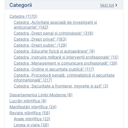
Categorii
Vezi tot
Catedre (1170)
Catedra „Activitate specială de investigaţii şi
anticorupție” (142)
Catedra „Drept penal și criminologie” (318)
Catedra „Drept privat” (183)
Catedra „Drept public” (129)
Catedra „Educație fizică şi autoapărare” (9)
Catedra „Instruire militară şi intervenţii profesionale” (15)
Catedra „Management și comunicare profesională” (39)
Catedra „Ordine și securitate publică” (117)
Catedra „Procedură penală, criminalistică și securitate
informațională” (217)
Catedra „Securitate a frontierei, migrație și azil” (2)
Departamentul Limbi Moderne (8)
Lucrări științifice (8)
Manifestări ştiinţifice (24)
Reviste ştiinţifice (58)
Anale ştiinţifice (22)
Legea şi viaţa (36)