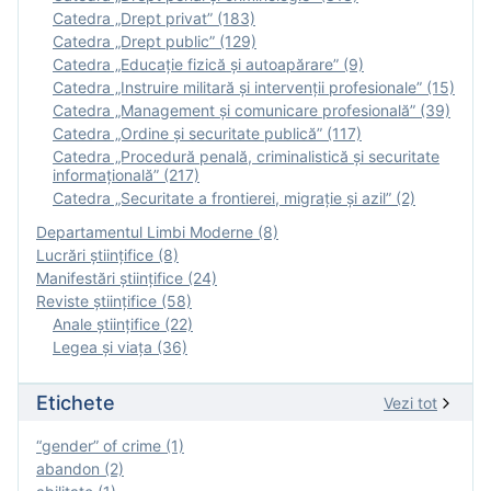
Catedra „Drept privat” (183)
Catedra „Drept public” (129)
Catedra „Educație fizică şi autoapărare” (9)
Catedra „Instruire militară şi intervenţii profesionale” (15)
Catedra „Management și comunicare profesională” (39)
Catedra „Ordine și securitate publică” (117)
Catedra „Procedură penală, criminalistică și securitate
informațională” (217)
Catedra „Securitate a frontierei, migrație și azil” (2)
Departamentul Limbi Moderne (8)
Lucrări științifice (8)
Manifestări ştiinţifice (24)
Reviste ştiinţifice (58)
Anale ştiinţifice (22)
Legea şi viaţa (36)
Etichete
Vezi tot
“gender” of crime (1)
abandon (2)