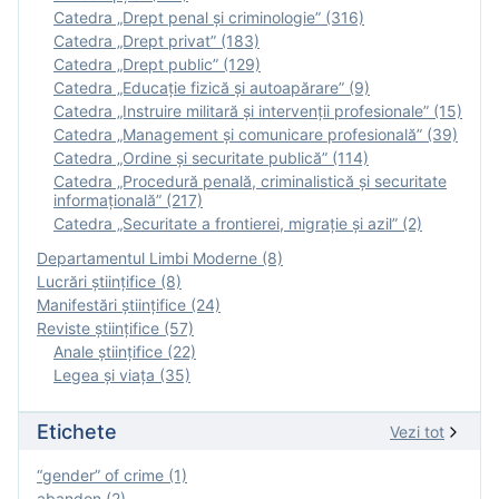
Catedra „Drept penal și criminologie” (316)
Catedra „Drept privat” (183)
Catedra „Drept public” (129)
Catedra „Educație fizică şi autoapărare” (9)
Catedra „Instruire militară şi intervenţii profesionale” (15)
Catedra „Management și comunicare profesională” (39)
Catedra „Ordine și securitate publică” (114)
Catedra „Procedură penală, criminalistică și securitate
informațională” (217)
Catedra „Securitate a frontierei, migrație și azil” (2)
Departamentul Limbi Moderne (8)
Lucrări științifice (8)
Manifestări ştiinţifice (24)
Reviste ştiinţifice (57)
Anale ştiinţifice (22)
Legea şi viaţa (35)
Etichete
Vezi tot
“gender” of crime (1)
abandon (2)