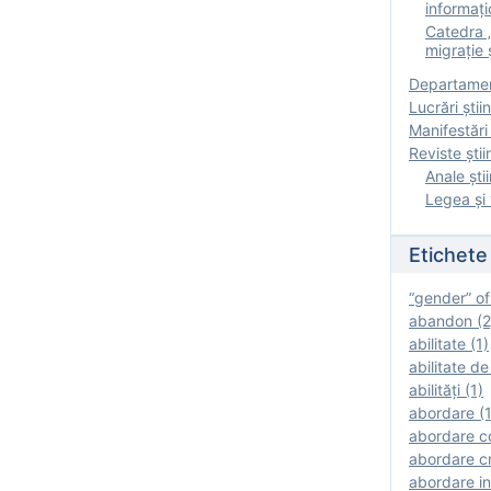
informați
Catedra „
migrație ș
Departamen
Lucrări știin
Manifestări 
Reviste ştii
Anale ştii
Legea şi 
Etichete
“gender” of
abandon (2
abilitate (1)
abilitate de
abilităţi (1)
abordare (1
abordare c
abordare cr
abordare in