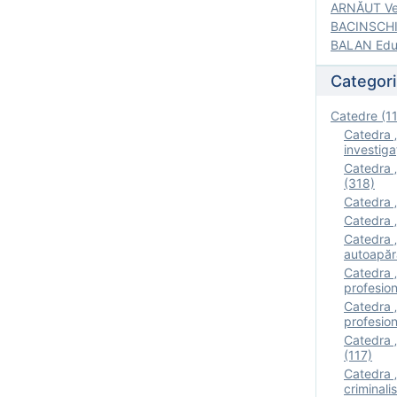
ARNĂUT Ver
BACINSCHI 
BALAN Edua
Categori
Catedre (1
Catedra „
investigaţ
Catedra „
(318)
Catedra „
Catedra „
Catedra „
autoapăr
Catedra „I
profesion
Catedra 
profesion
Catedra „
(117)
Catedra 
criminalis