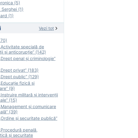
onica (5)
Serghei (1)
rd (1)
i
Vezi tot
170)
Activitate specială de
ii şi anticorupție” (142)
Drept penal și criminologie”
Drept privat” (183)
Drept public” (129)
Educație fizică şi
are” (9)
nstruire militară şi intervenţii
ale” (15)
„Management și comunicare
ală” (39)
Ordine și securitate publică”
„Procedură penală,
tică și securitate