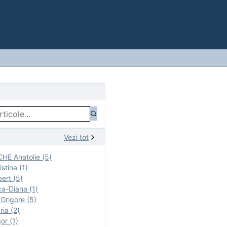
Vezi tot
E Anatolie (5)
stina (1)
ert (5)
a-Diana (1)
rigore (5)
ia (2)
r (1)