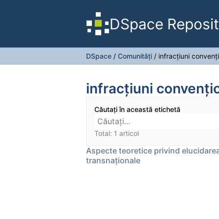
DSpace Reposit
DSpace
/
Comunități
/
infracţiuni convenţ
infracţiuni convenţi
Căutați în această etichetă
Total: 1 articol
Aspecte teoretice privind elucidarea 
transnaţionale