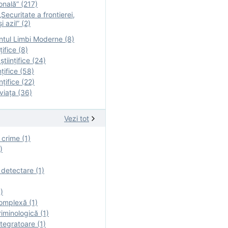
onală” (217)
Securitate a frontierei,
i azil” (2)
tul Limbi Moderne (8)
țifice (8)
ştiinţifice (24)
nţifice (58)
nţifice (22)
viaţa (36)
Vezi tot
 crime (1)
)
 detectare (1)
)
omplexă (1)
iminologică (1)
tegratoare (1)