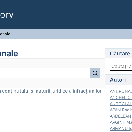
ory
ionale
onale
Căutare
Autori
conţinutului şi naturii juridice a infracţiunilor
ANDRONACH
ANGHEL Cri
ANTOCI Alb
APAN Rodic
ARDELEAN G
ARGINT Mar
ARMANU Igo