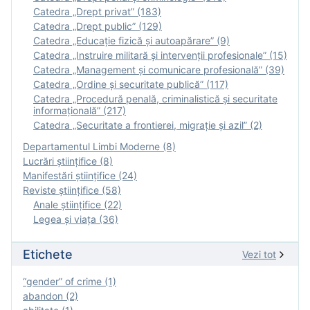
Catedra „Drept privat” (183)
Catedra „Drept public” (129)
Catedra „Educație fizică şi autoapărare” (9)
Catedra „Instruire militară şi intervenţii profesionale” (15)
Catedra „Management și comunicare profesională” (39)
Catedra „Ordine și securitate publică” (117)
Catedra „Procedură penală, criminalistică și securitate
informațională” (217)
Catedra „Securitate a frontierei, migrație și azil” (2)
Departamentul Limbi Moderne (8)
Lucrări științifice (8)
Manifestări ştiinţifice (24)
Reviste ştiinţifice (58)
Anale ştiinţifice (22)
Legea şi viaţa (36)
Etichete
Vezi tot
“gender” of crime (1)
abandon (2)