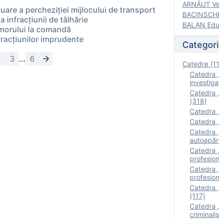
ARNĂUT Ver
tuare a percheziției mijlocului de transport
BACINSCHI 
a infracțiunii de tâlhărie
BALAN Edua
 omorului la comandă
fracţiunilor imprudente
Categori
2
3
…
6
Catedre (1
Catedra „
investigaţ
Catedra „
(318)
Catedra „
Catedra „
Catedra „
autoapăr
Catedra „I
profesion
Catedra 
profesion
Catedra „
(117)
Catedra 
criminalis