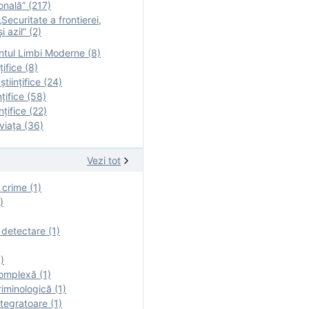
onală” (217)
Securitate a frontierei,
i azil” (2)
tul Limbi Moderne (8)
țifice (8)
ştiinţifice (24)
nţifice (58)
nţifice (22)
viaţa (36)
Vezi tot
 crime (1)
)
 detectare (1)
)
omplexă (1)
iminologică (1)
tegratoare (1)