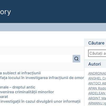
ory
Căutare
Autori
 subiect al infracțiunii
ANDRONACH
a fața locului în investigarea infracțiunii de omor
ANGHEL Cri
ANTOCI Alb
penale – dreptul antic
APAN Rodic
venirea criminalității minorilor
ARDELEAN G
parat
ARGINT Mar
investigații în cazul divulgării unor informații
ARMANU Igo