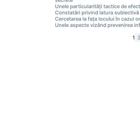
secrete
Unele particularități tactice de efec
Constatări privind latura subiectivă 
Cercetarea la faţa locului în cazul
Unele aspecte vizând prevenirea in
1