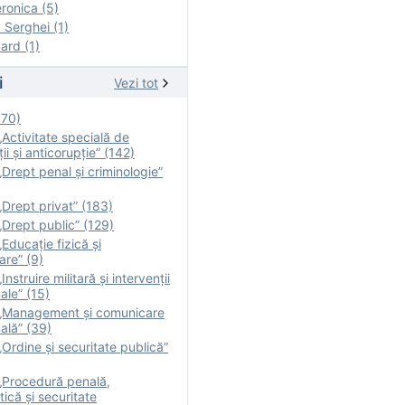
onica (5)
Serghei (1)
rd (1)
i
Vezi tot
170)
Activitate specială de
ii şi anticorupție” (142)
Drept penal și criminologie”
Drept privat” (183)
Drept public” (129)
Educație fizică şi
are” (9)
nstruire militară şi intervenţii
ale” (15)
„Management și comunicare
ală” (39)
Ordine și securitate publică”
„Procedură penală,
tică și securitate