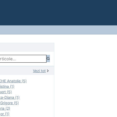
Vezi tot
E Anatolie (5)
stina (1)
ert (5)
a-Diana (1)
rigore (5)
ia (2)
r (1)