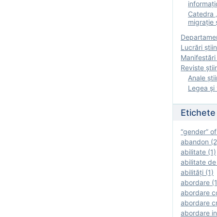
informați
Catedra „
migrație ș
Departamen
Lucrări știin
Manifestări 
Reviste ştii
Anale ştii
Legea şi 
Etichete
“gender” of
abandon (2
abilitate (1)
abilitate de
abilităţi (1)
abordare (1
abordare c
abordare cr
abordare in