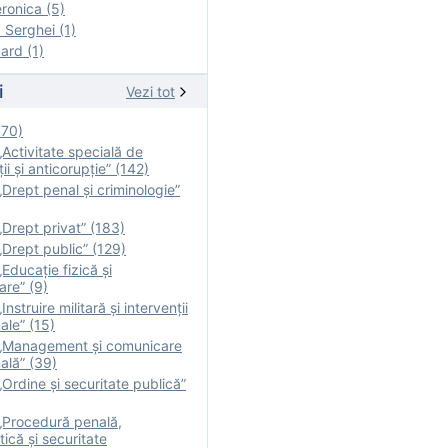
onica (5)
Serghei (1)
rd (1)
i
Vezi tot
170)
Activitate specială de
ii şi anticorupție” (142)
Drept penal și criminologie”
Drept privat” (183)
Drept public” (129)
Educație fizică şi
are” (9)
nstruire militară şi intervenţii
ale” (15)
„Management și comunicare
ală” (39)
Ordine și securitate publică”
„Procedură penală,
tică și securitate