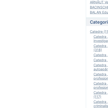
ARNĂUT Ver
BACINSCHI 
BALAN Edua
Categori
Catedre (1
Catedra „
investigaţ
Catedra „
(318)
Catedra „
Catedra „
Catedra „
autoapăr
Catedra „I
profesion
Catedra 
profesion
Catedra „
(117)
Catedra 
criminalis