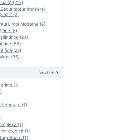
onală” (217)
Securitate a frontierei,
i azil” (2)
tul Limbi Moderne (8)
țifice (8)
ştiinţifice (24)
nţifice (58)
nţifice (22)
viaţa (36)
Vezi tot
 crime (1)
)
 detectare (1)
)
omplexă (1)
iminologică (1)
tegratoare (1)