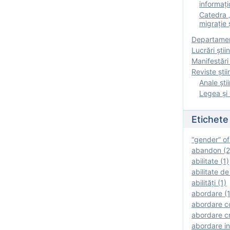
informați
Catedra „
migrație ș
Departamen
Lucrări știin
Manifestări 
Reviste ştii
Anale ştii
Legea şi 
Etichete
“gender” of
abandon (2
abilitate (1)
abilitate de
abilităţi (1)
abordare (1
abordare c
abordare cr
abordare in