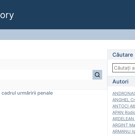
ory
Căutare
Autori
cadrul urmăririi penale
ANDRONACH
ANGHEL Cri
ANTOCI Alb
APAN Rodic
ARDELEAN G
ARGINT Mar
ARMANU Igo