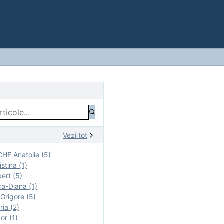
Vezi tot
E Anatolie (5)
stina (1)
ert (5)
a-Diana (1)
rigore (5)
ia (2)
r (1)