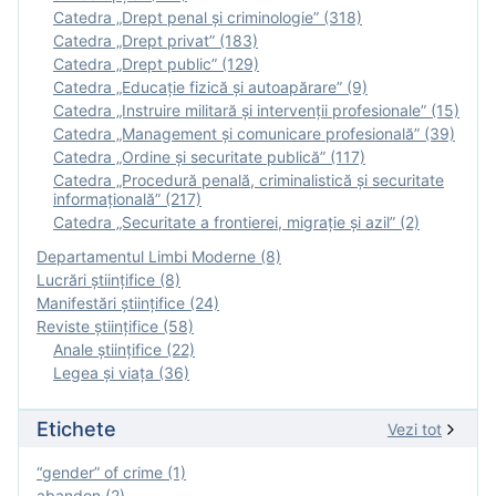
Catedra „Drept penal și criminologie” (318)
Catedra „Drept privat” (183)
Catedra „Drept public” (129)
Catedra „Educație fizică şi autoapărare” (9)
Catedra „Instruire militară şi intervenţii profesionale” (15)
Catedra „Management și comunicare profesională” (39)
Catedra „Ordine și securitate publică” (117)
Catedra „Procedură penală, criminalistică și securitate
informațională” (217)
Catedra „Securitate a frontierei, migrație și azil” (2)
Departamentul Limbi Moderne (8)
Lucrări științifice (8)
Manifestări ştiinţifice (24)
Reviste ştiinţifice (58)
Anale ştiinţifice (22)
Legea şi viaţa (36)
Etichete
Vezi tot
“gender” of crime (1)
abandon (2)