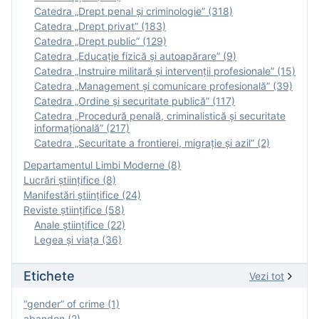
Catedra „Drept penal și criminologie” (318)
Catedra „Drept privat” (183)
Catedra „Drept public” (129)
Catedra „Educație fizică şi autoapărare” (9)
Catedra „Instruire militară şi intervenţii profesionale” (15)
Catedra „Management și comunicare profesională” (39)
Catedra „Ordine și securitate publică” (117)
Catedra „Procedură penală, criminalistică și securitate
informațională” (217)
Catedra „Securitate a frontierei, migrație și azil” (2)
Departamentul Limbi Moderne (8)
Lucrări științifice (8)
Manifestări ştiinţifice (24)
Reviste ştiinţifice (58)
Anale ştiinţifice (22)
Legea şi viaţa (36)
Etichete
Vezi tot
“gender” of crime (1)
abandon (2)