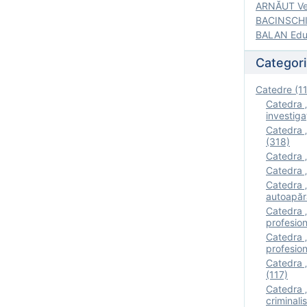
ARNĂUT Ver
BACINSCHI 
BALAN Edua
Categori
Catedre (1
Catedra „
investigaţ
Catedra „
(318)
Catedra „
Catedra „
Catedra „
autoapăr
Catedra „I
profesion
Catedra 
profesion
Catedra „
(117)
Catedra 
criminalis