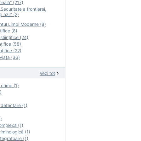
onală” (217)
Securitate a frontierei,
i azil” (2)
tul Limbi Moderne (8)
țifice (8)
ştiinţifice (24)
nţifice (58)
nţifice (22)
viaţa (36)
Vezi tot
 crime (1)
)
 detectare (1)
)
omplexă (1)
iminologică (1)
tegratoare (1)