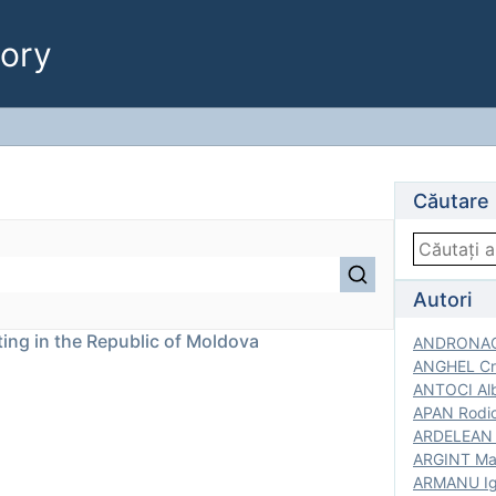
ory
Căutare
Autori
nting in the Republic of Moldova
ANDRONACH
ANGHEL Cri
ANTOCI Alb
APAN Rodic
ARDELEAN G
ARGINT Mar
ARMANU Igo