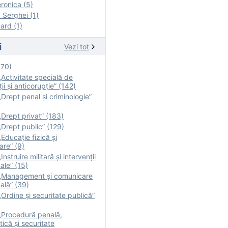
onica (5)
Serghei (1)
rd (1)
i
Vezi tot
170)
Activitate specială de
ii şi anticorupție” (142)
Drept penal și criminologie”
Drept privat” (183)
Drept public” (129)
Educație fizică şi
are” (9)
nstruire militară şi intervenţii
ale” (15)
„Management și comunicare
ală” (39)
Ordine și securitate publică”
„Procedură penală,
tică și securitate