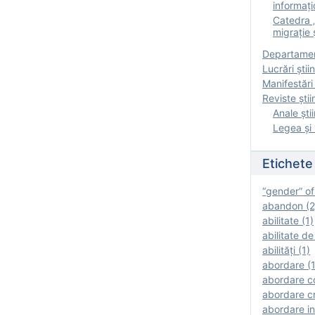
informați
Catedra „
migrație ș
Departamen
Lucrări știin
Manifestări 
Reviste ştii
Anale ştii
Legea şi 
Etichete
“gender” of
abandon (2
abilitate (1)
abilitate de
abilităţi (1)
abordare (1
abordare c
abordare cr
abordare in