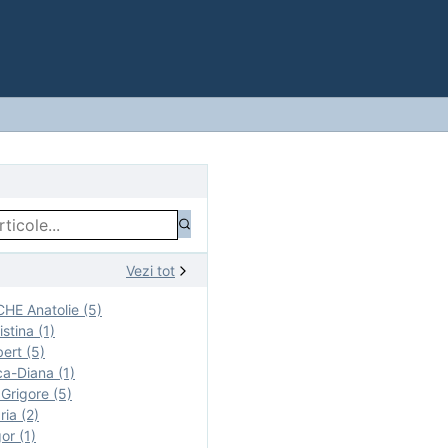
Vezi tot
E Anatolie (5)
stina (1)
ert (5)
a-Diana (1)
rigore (5)
ia (2)
r (1)