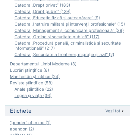
Catedra „Drept privat” (183)
Catedra „Drept public” (129)
Catedra „Educație fizică şi autoapărare” (9)
Catedra „Instruire militară şi intervenţii profesionale” (15)
Catedra „Management și comunicare profesională” (39)
Catedra „Ordine și securitate publică” (117)
Catedra „Procedură penală, criminalistică și securitate
informațională” (217)
Catedra „Securitate a frontierei, migrație și azil” (2)
Departamentul Limbi Moderne (8)
Lucrări științifice (8)
Manifestări ştiinţifice (24)
Reviste ştiinţifice (58)
Anale ştiinţifice (22)
Legea şi viaţa (36)
Etichete
Vezi tot
“gender” of crime (1)
abandon (2)