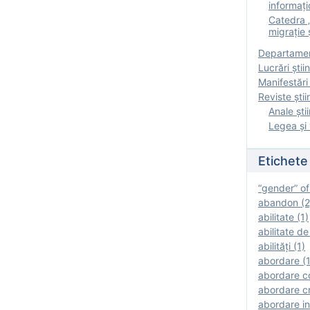
informați
Catedra „
migrație ș
Departamen
Lucrări știin
Manifestări 
Reviste ştii
Anale ştii
Legea şi 
Etichete
“gender” of
abandon (2
abilitate (1)
abilitate de
abilităţi (1)
abordare (1
abordare c
abordare cr
abordare in