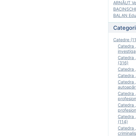
ARNĂUT Ver
BACINSCHI 
BALAN Edua
Categori
Catedre (1
Catedra „
investigaţ
Catedra „
(316)
Catedra „
Catedra „
Catedra „
autoapăr
Catedra „I
profesion
Catedra 
profesion
Catedra „
(114)
Catedra 
criminalis