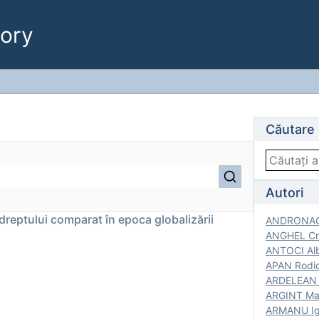
ory
Căutare
Autori
reptului comparat în epoca globalizării
ANDRONACH
ANGHEL Cri
ANTOCI Alb
APAN Rodic
ARDELEAN G
ARGINT Mar
ARMANU Igo