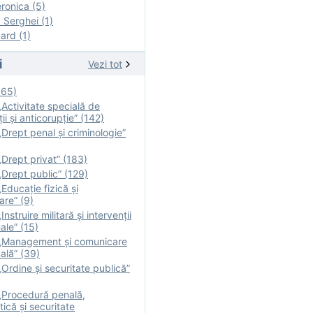
onica (5)
Serghei (1)
rd (1)
i
Vezi tot
165)
Activitate specială de
ii şi anticorupție” (142)
Drept penal și criminologie”
Drept privat” (183)
Drept public” (129)
Educație fizică şi
are” (9)
nstruire militară şi intervenţii
ale” (15)
„Management și comunicare
ală” (39)
Ordine și securitate publică”
„Procedură penală,
tică și securitate