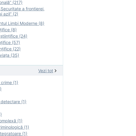
onală” (217)
Securitate a frontierei,
i azil” (2)
tul Limbi Moderne (8)
țifice (8)
ştiinţifice (24)
nţifice (57)
nţifice (22)
viaţa (35)
Vezi tot
 crime (1)
)
 detectare (1)
)
omplexă (1)
iminologică (1)
tegratoare (1)