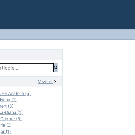
Vezi tot
E Anatolie (5)
stina (1)
ert (5)
a-Diana (1)
rigore (5)
ia (2)
r (1)