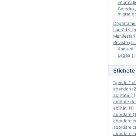
informați
Catedra „
migrație ș
Departamen
Lucrări știin
Manifestări 
Reviste ştii
Anale ştii
Legea şi 
Etichete
“gender” of
abandon (2
abilitate (1)
abilitate de
abilităţi (1)
abordare (1
abordare c
abordare cr
abordare in