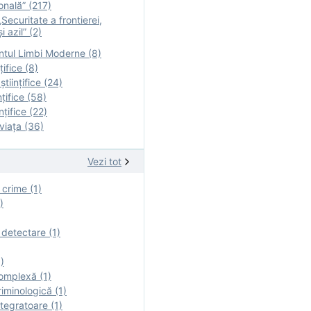
onală” (217)
Securitate a frontierei,
i azil” (2)
tul Limbi Moderne (8)
țifice (8)
ştiinţifice (24)
nţifice (58)
nţifice (22)
viaţa (36)
Vezi tot
 crime (1)
)
 detectare (1)
)
omplexă (1)
iminologică (1)
tegratoare (1)