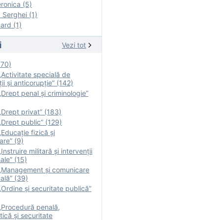
onica (5)
Serghei (1)
rd (1)
i
Vezi tot
170)
Activitate specială de
ii şi anticorupție” (142)
Drept penal și criminologie”
Drept privat” (183)
Drept public” (129)
Educație fizică şi
are” (9)
nstruire militară şi intervenţii
ale” (15)
„Management și comunicare
ală” (39)
Ordine și securitate publică”
„Procedură penală,
tică și securitate