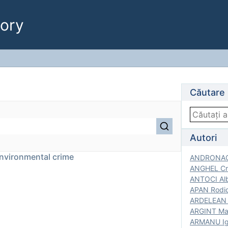
ory
Căutare
Autori
environmental crime
ANDRONACH
ANGHEL Cri
ANTOCI Alb
APAN Rodic
ARDELEAN G
ARGINT Mar
ARMANU Igo