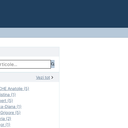
Vezi tot
E Anatolie (5)
stina (1)
ert (5)
a-Diana (1)
rigore (5)
ia (2)
r (1)