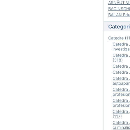
ARNĂUT Ver
BACINSCHI 
BALAN Edua
Categori
Catedre (1
Catedra „
investigaţ
Catedra „
(318)
Catedra „
Catedra „
Catedra „
autoapăr
Catedra „I
profesion
Catedra 
profesion
Catedra „
(117)
Catedra 
criminalis