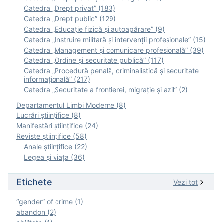
Catedra „Drept privat” (183)
Catedra „Drept public” (129)
Catedra „Educație fizică şi autoapărare” (9)
Catedra „Instruire militară şi intervenţii profesionale” (15)
Catedra „Management și comunicare profesională” (39)
Catedra „Ordine și securitate publică” (117)
Catedra „Procedură penală, criminalistică și securitate
informațională” (217)
Catedra „Securitate a frontierei, migrație și azil” (2)
Departamentul Limbi Moderne (8)
Lucrări științifice (8)
Manifestări ştiinţifice (24)
Reviste ştiinţifice (58)
Anale ştiinţifice (22)
Legea şi viaţa (36)
Etichete
Vezi tot
“gender” of crime (1)
abandon (2)