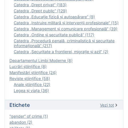
Catedra „Drept privat” (183)
Catedra „Drept public” (129)
Catedra „Educație fizică şi autoapărare” (9)
Catedra „Instruire militară şi intervenţii profesionale” (15)
Catedra „Management și comunicare profesională” (39)
Catedra „Ordine și securitate publică” (117)
Catedra „Procedură penală, criminalistică și securitate
informațională” (217)
Catedra „Securitate a frontierei, migrație și azil” (2)
Departamentul Limbi Moderne (8)
Lucrări științifice (8)
Manifestări ştiinţifice (24)
Reviste ştiinţifice (58)
Anale ştiinţifice (22)
Legea şi viaţa (36)
Etichete
Vezi tot
“gender” of crime (1)
abandon (2)