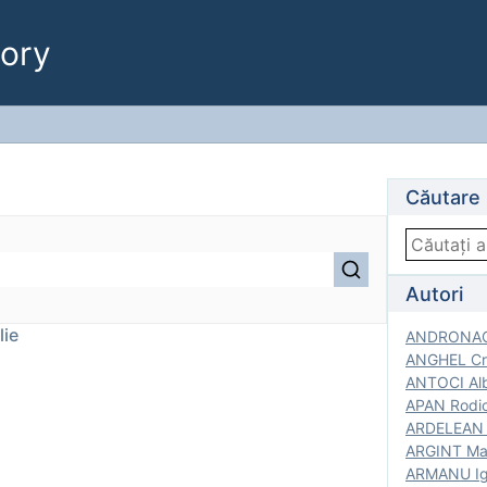
ory
Căutare
Autori
lie
ANDRONACH
ANGHEL Cri
ANTOCI Alb
APAN Rodic
ARDELEAN G
ARGINT Mar
ARMANU Igo