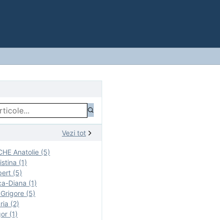
Vezi tot
E Anatolie (5)
stina (1)
ert (5)
a-Diana (1)
rigore (5)
ia (2)
r (1)