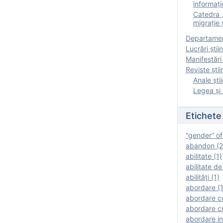
informați
Catedra „
migrație ș
Departamen
Lucrări știin
Manifestări 
Reviste ştii
Anale ştii
Legea şi 
Etichete
“gender” of
abandon (2
abilitate (1)
abilitate de
abilităţi (1)
abordare (1
abordare c
abordare cr
abordare in