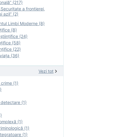
onală” (217)
Securitate a frontierei,
i azil” (2)
tul Limbi Moderne (8)
țifice (8)
ştiinţifice (24)
nţifice (58)
nţifice (22)
viaţa (36)
Vezi tot
 crime (1)
)
 detectare (1)
)
omplexă (1)
iminologică (1)
tegratoare (1)