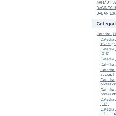
ARNĂUT Ver
BACINSCHI 
BALAN Edua
Categori
Catedre (1
Catedra „
investigaţ
Catedra „
(318)
Catedra „
Catedra „
Catedra „
autoapăr
Catedra „I
profesion
Catedra 
profesion
Catedra „
(117)
Catedra 
criminalis