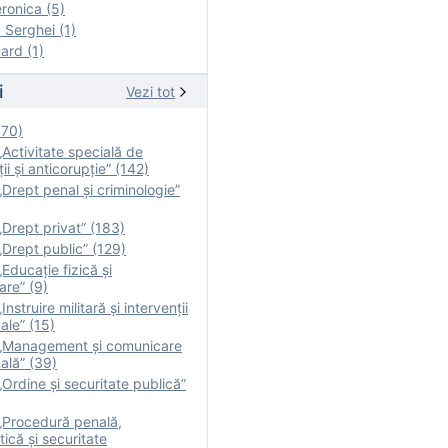
onica (5)
Serghei (1)
rd (1)
i
Vezi tot
170)
Activitate specială de
ii şi anticorupție” (142)
Drept penal și criminologie”
Drept privat” (183)
Drept public” (129)
Educație fizică şi
are” (9)
nstruire militară şi intervenţii
ale” (15)
„Management și comunicare
ală” (39)
Ordine și securitate publică”
„Procedură penală,
tică și securitate