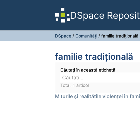
DSpace Reposit
DSpace
/
Comunități
/
familie tradițională
familie tradițională
Căutați în această etichetă
Total: 1 articol
Miturile și realitățile violenței în fami