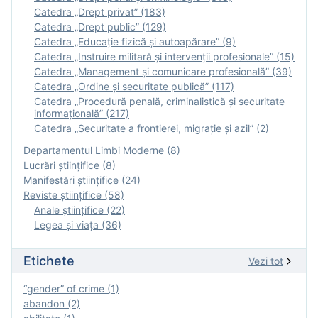
Catedra „Drept privat” (183)
Catedra „Drept public” (129)
Catedra „Educație fizică şi autoapărare” (9)
Catedra „Instruire militară şi intervenţii profesionale” (15)
Catedra „Management și comunicare profesională” (39)
Catedra „Ordine și securitate publică” (117)
Catedra „Procedură penală, criminalistică și securitate
informațională” (217)
Catedra „Securitate a frontierei, migrație și azil” (2)
Departamentul Limbi Moderne (8)
Lucrări științifice (8)
Manifestări ştiinţifice (24)
Reviste ştiinţifice (58)
Anale ştiinţifice (22)
Legea şi viaţa (36)
Etichete
Vezi tot
“gender” of crime (1)
abandon (2)