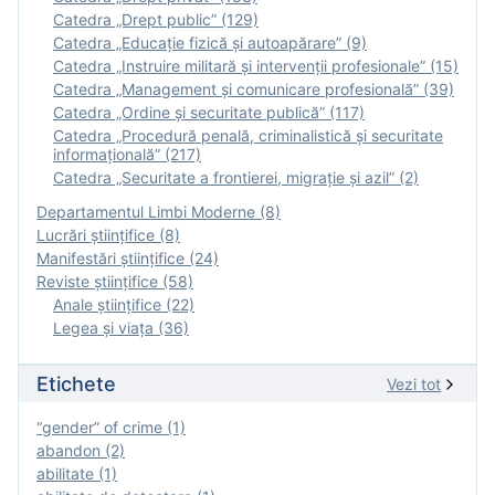
Catedra „Drept public” (129)
Catedra „Educație fizică şi autoapărare” (9)
Catedra „Instruire militară şi intervenţii profesionale” (15)
Catedra „Management și comunicare profesională” (39)
Catedra „Ordine și securitate publică” (117)
Catedra „Procedură penală, criminalistică și securitate
informațională” (217)
Catedra „Securitate a frontierei, migrație și azil” (2)
Departamentul Limbi Moderne (8)
Lucrări științifice (8)
Manifestări ştiinţifice (24)
Reviste ştiinţifice (58)
Anale ştiinţifice (22)
Legea şi viaţa (36)
Etichete
Vezi tot
“gender” of crime (1)
abandon (2)
abilitate (1)