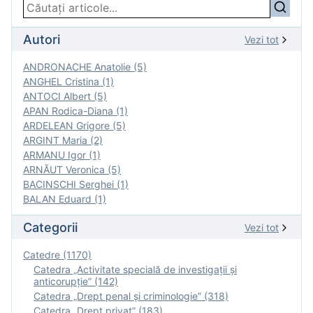
Autori
Vezi tot
ANDRONACHE Anatolie (5)
ANGHEL Cristina (1)
ANTOCI Albert (5)
APAN Rodica-Diana (1)
ARDELEAN Grigore (5)
ARGINT Maria (2)
ARMANU Igor (1)
ARNĂUT Veronica (5)
BACINSCHI Serghei (1)
BALAN Eduard (1)
Categorii
Vezi tot
Catedre (1170)
Catedra „Activitate specială de investigaţii şi
anticorupție” (142)
Catedra „Drept penal și criminologie” (318)
Catedra „Drept privat” (183)