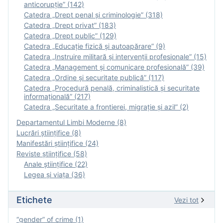
anticorupție” (142)
Catedra „Drept penal și criminologie” (318)
Catedra „Drept privat” (183)
Catedra „Drept public” (129)
Catedra „Educație fizică şi autoapărare” (9)
Catedra „Instruire militară şi intervenţii profesionale” (15)
Catedra „Management și comunicare profesională” (39)
Catedra „Ordine și securitate publică” (117)
Catedra „Procedură penală, criminalistică și securitate
informațională” (217)
Catedra „Securitate a frontierei, migrație și azil” (2)
Departamentul Limbi Moderne (8)
Lucrări științifice (8)
Manifestări ştiinţifice (24)
Reviste ştiinţifice (58)
Anale ştiinţifice (22)
Legea şi viaţa (36)
Etichete
Vezi tot
“gender” of crime (1)