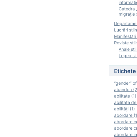
informați
Catedra „
migrație ș
Departamen
Lucrări știin
Manifestări 
Reviste ştii
Anale ştii
Legea şi 
Etichete
“gender” of
abandon (2
abilitate (1)
abilitate de
abilităţi (1)
abordare (1
abordare c
abordare cr
abordare in