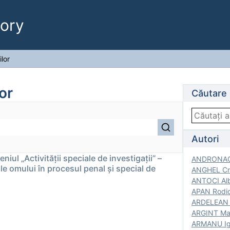
ory
ilor
or
Căutare
Autori
niul „Activității speciale de investigații” –
ANDRONACH
le omului în procesul penal și special de
ANGHEL Cri
ANTOCI Alb
APAN Rodic
ARDELEAN G
ARGINT Mar
ARMANU Igo