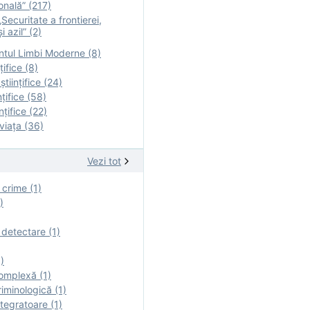
onală” (217)
Securitate a frontierei,
i azil” (2)
tul Limbi Moderne (8)
țifice (8)
ştiinţifice (24)
nţifice (58)
nţifice (22)
viaţa (36)
Vezi tot
 crime (1)
)
 detectare (1)
)
omplexă (1)
iminologică (1)
tegratoare (1)