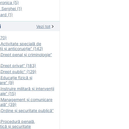
onica (5)
Serghei (1)
rd (1)
i
Vezi tot
170)
Activitate specială de
ii şi anticorupție” (142)
Drept penal și criminologie”
Drept privat” (183)
Drept public” (129)
Educație fizică şi
are” (9)
nstruire militară şi intervenţii
ale” (15)
„Management și comunicare
ală” (39)
Ordine și securitate publică”
„Procedură penală,
tică și securitate