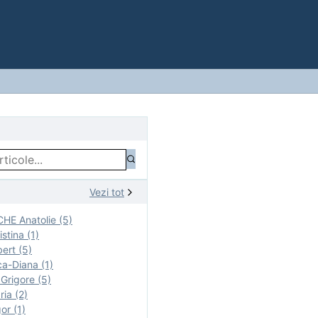
Vezi tot
E Anatolie (5)
stina (1)
ert (5)
a-Diana (1)
rigore (5)
ia (2)
r (1)