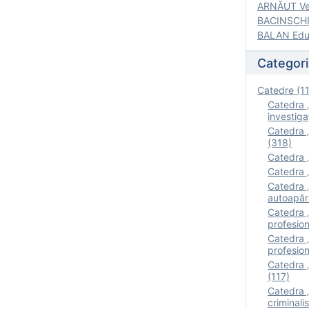
ARNĂUT Ver
BACINSCHI 
BALAN Edua
Categori
Catedre (1
Catedra „
investigaţ
Catedra „
(318)
Catedra „
Catedra „
Catedra „
autoapăr
Catedra „I
profesion
Catedra 
profesion
Catedra „
(117)
Catedra 
criminalis