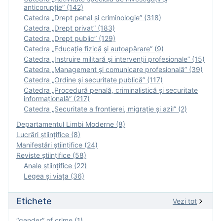
anticorupție” (142)
Catedra „Drept penal și criminologie” (318)
Catedra „Drept privat” (183)
Catedra „Drept public” (129)
Catedra „Educație fizică şi autoapărare” (9)
Catedra „Instruire militară şi intervenţii profesionale” (15)
Catedra „Management și comunicare profesională” (39)
Catedra „Ordine și securitate publică” (117)
Catedra „Procedură penală, criminalistică și securitate
informațională” (217)
Catedra „Securitate a frontierei, migrație și azil” (2)
Departamentul Limbi Moderne (8)
Lucrări științifice (8)
Manifestări ştiinţifice (24)
Reviste ştiinţifice (58)
Anale ştiinţifice (22)
Legea şi viaţa (36)
Etichete
Vezi tot
“gender” of crime (1)