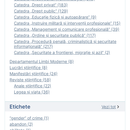
Catedra „Drept privat” (183)
Catedra „Drept public” (129)
Catedra „Educație fizică şi autoapărare” (9)
Catedra „Instruire militară şi intervenţii profesionale” (15)
Catedra „Management și comunicare profesională” (39)
Catedra „Ordine și securitate publică” (117)
Catedra „Procedură penală, criminalistică și securitate
informațională” (217)
Catedra „Securitate a frontierei, migrație și azil” (2)
Departamentul Limbi Moderne (8)
Lucrări științifice (8)
Manifestări ştiinţifice (24)
Reviste ştiinţifice (58)
Anale ştiinţifice (22)
Legea şi viaţa (36)
Etichete
Vezi tot
“gender” of crime (1)
abandon (2)