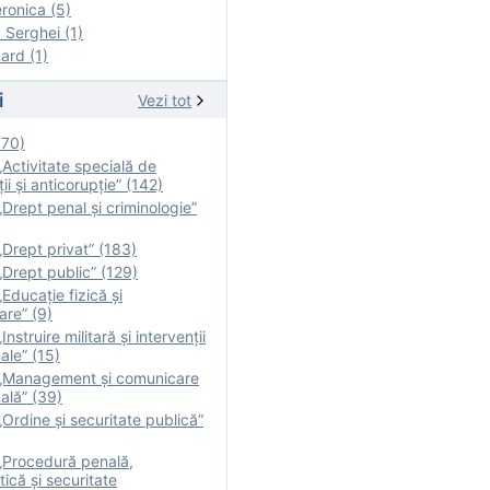
onica (5)
Serghei (1)
rd (1)
i
Vezi tot
170)
Activitate specială de
ii şi anticorupție” (142)
Drept penal și criminologie”
Drept privat” (183)
Drept public” (129)
Educație fizică şi
are” (9)
nstruire militară şi intervenţii
ale” (15)
„Management și comunicare
ală” (39)
Ordine și securitate publică”
„Procedură penală,
tică și securitate