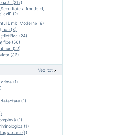
onală” (217)
Securitate a frontierei,
i azil” (2)
tul Limbi Moderne (8)
țifice (8)
ştiinţifice (24)
nţifice (58)
nţifice (22)
viaţa (36)
Vezi tot
 crime (1)
)
 detectare (1)
)
omplexă (1)
iminologică (1)
tegratoare (1)