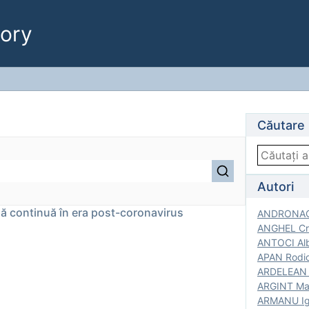
ory
Căutare
Autori
lă continuă în era post-coronavirus
ANDRONACH
ANGHEL Cri
ANTOCI Alb
APAN Rodic
ARDELEAN G
ARGINT Mar
ARMANU Igo