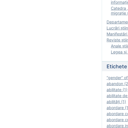
informați
Catedra „
migrație ș
Departamen
Lucrări știin
Manifestări 
Reviste ştii
Anale ştii
Legea şi 
Etichete
“gender” of
abandon (2
abilitate (1)
abilitate de
abilităţi (1)
abordare (1
abordare c
abordare cr
abordare in