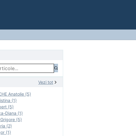
Vezi tot
E Anatolie (5)
stina (1)
ert (5)
a-Diana (1)
rigore (5)
ia (2)
r (1)