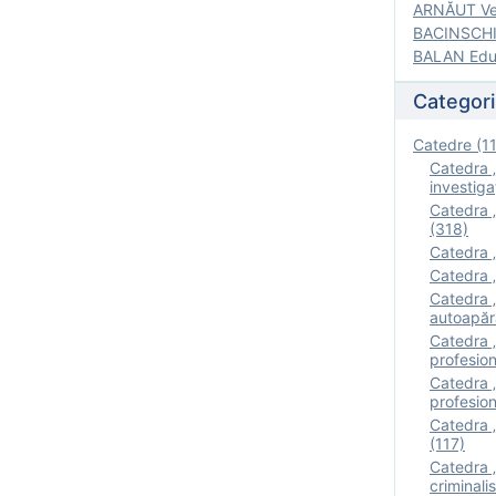
ARNĂUT Ver
BACINSCHI 
BALAN Edua
Categori
Catedre (1
Catedra „
investigaţ
Catedra „
(318)
Catedra „
Catedra „
Catedra „
autoapăr
Catedra „I
profesion
Catedra 
profesion
Catedra „
(117)
Catedra 
criminalis