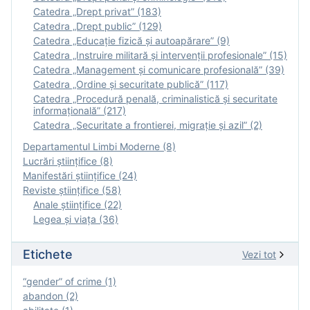
Catedra „Drept privat” (183)
Catedra „Drept public” (129)
Catedra „Educație fizică şi autoapărare” (9)
Catedra „Instruire militară şi intervenţii profesionale” (15)
Catedra „Management și comunicare profesională” (39)
Catedra „Ordine și securitate publică” (117)
Catedra „Procedură penală, criminalistică și securitate
informațională” (217)
Catedra „Securitate a frontierei, migrație și azil” (2)
Departamentul Limbi Moderne (8)
Lucrări științifice (8)
Manifestări ştiinţifice (24)
Reviste ştiinţifice (58)
Anale ştiinţifice (22)
Legea şi viaţa (36)
Etichete
Vezi tot
“gender” of crime (1)
abandon (2)