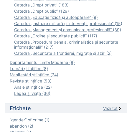
Catedra „Drept privat” (183)
Catedra „Drept public” (129)
Catedra „Educație fizică şi autoapărare” (9)
Catedra „Instruire militară şi intervenţii profesionale” (15)
Catedra „Management și comunicare profesională” (39)
Catedra „Ordine și securitate publică” (117)
Catedra „Procedură penală, criminalistică și securitate
informațională” (217)
Catedra „Securitate a frontierei, migrație și azil” (2)
Departamentul Limbi Moderne (8)
Lucrări științifice (8)
Manifestări ştiinţifice (24)
Reviste ştiinţifice (58)
Anale ştiinţifice (22)
Legea şi viaţa (36)
Etichete
Vezi tot
“gender” of crime (1)
abandon (2)