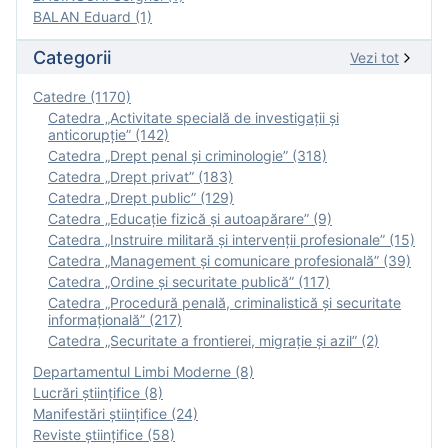
BALAN Eduard (1)
Categorii
Vezi tot
Catedre (1170)
Catedra „Activitate specială de investigaţii şi
anticorupție” (142)
Catedra „Drept penal și criminologie” (318)
Catedra „Drept privat” (183)
Catedra „Drept public” (129)
Catedra „Educație fizică şi autoapărare” (9)
Catedra „Instruire militară şi intervenţii profesionale” (15)
Catedra „Management și comunicare profesională” (39)
Catedra „Ordine și securitate publică” (117)
Catedra „Procedură penală, criminalistică și securitate
informațională” (217)
Catedra „Securitate a frontierei, migrație și azil” (2)
Departamentul Limbi Moderne (8)
Lucrări științifice (8)
Manifestări ştiinţifice (24)
Reviste ştiinţifice (58)