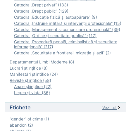
Catedra „Drept privat” (183)
Catedra „Drept public” (129)
Catedra „Educație fizică şi autoapărare” (9)
Catedra „Instruire militară şi intervenţii profesionale” (15)
Catedra „Management și comunicare profesională” (39)
Catedra „Ordine și securitate publică” (117)
Catedra „Procedură penală, criminalistică și securitate
informațională” (217)
Catedra „Securitate a frontierei, migrație și azil” (2)
Departamentul Limbi Moderne (8)
Lucrări științifice (8)
Manifestări ştiinţifice (24)
Reviste ştiinţifice (58)
Anale ştiinţifice (22)
Legea şi viaţa (36)
Etichete
Vezi tot
“gender” of crime (1)
abandon (2)