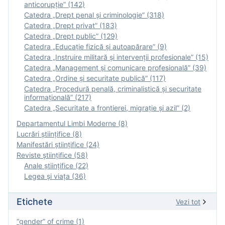
anticorupție” (142)
Catedra „Drept penal și criminologie” (318)
Catedra „Drept privat” (183)
Catedra „Drept public” (129)
Catedra „Educație fizică şi autoapărare” (9)
Catedra „Instruire militară şi intervenţii profesionale” (15)
Catedra „Management și comunicare profesională” (39)
Catedra „Ordine și securitate publică” (117)
Catedra „Procedură penală, criminalistică și securitate
informațională” (217)
Catedra „Securitate a frontierei, migrație și azil” (2)
Departamentul Limbi Moderne (8)
Lucrări științifice (8)
Manifestări ştiinţifice (24)
Reviste ştiinţifice (58)
Anale ştiinţifice (22)
Legea şi viaţa (36)
Etichete
Vezi tot
“gender” of crime (1)