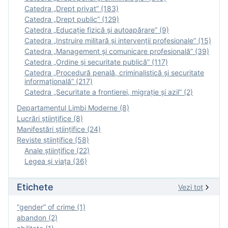
Catedra „Drept privat” (183)
Catedra „Drept public” (129)
Catedra „Educație fizică şi autoapărare” (9)
Catedra „Instruire militară şi intervenţii profesionale” (15)
Catedra „Management și comunicare profesională” (39)
Catedra „Ordine și securitate publică” (117)
Catedra „Procedură penală, criminalistică și securitate
informațională” (217)
Catedra „Securitate a frontierei, migrație și azil” (2)
Departamentul Limbi Moderne (8)
Lucrări științifice (8)
Manifestări ştiinţifice (24)
Reviste ştiinţifice (58)
Anale ştiinţifice (22)
Legea şi viaţa (36)
Etichete
Vezi tot
“gender” of crime (1)
abandon (2)