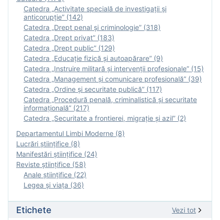
Catedra „Activitate specială de investigaţii şi
anticorupție” (142)
Catedra „Drept penal și criminologie” (318)
Catedra „Drept privat” (183)
Catedra „Drept public” (129)
Catedra „Educație fizică şi autoapărare” (9)
Catedra „Instruire militară şi intervenţii profesionale” (15)
Catedra „Management și comunicare profesională” (39)
Catedra „Ordine și securitate publică” (117)
Catedra „Procedură penală, criminalistică și securitate
informațională” (217)
Catedra „Securitate a frontierei, migrație și azil” (2)
Departamentul Limbi Moderne (8)
Lucrări științifice (8)
Manifestări ştiinţifice (24)
Reviste ştiinţifice (58)
Anale ştiinţifice (22)
Legea şi viaţa (36)
Etichete
Vezi tot