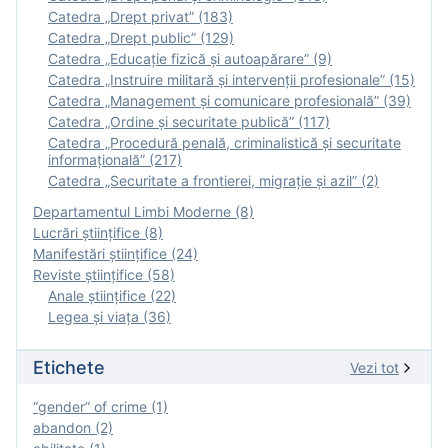
Catedra „Drept privat” (183)
Catedra „Drept public” (129)
Catedra „Educație fizică şi autoapărare” (9)
Catedra „Instruire militară şi intervenţii profesionale” (15)
Catedra „Management și comunicare profesională” (39)
Catedra „Ordine și securitate publică” (117)
Catedra „Procedură penală, criminalistică și securitate
informațională” (217)
Catedra „Securitate a frontierei, migrație și azil” (2)
Departamentul Limbi Moderne (8)
Lucrări științifice (8)
Manifestări ştiinţifice (24)
Reviste ştiinţifice (58)
Anale ştiinţifice (22)
Legea şi viaţa (36)
Etichete
Vezi tot
“gender” of crime (1)
abandon (2)