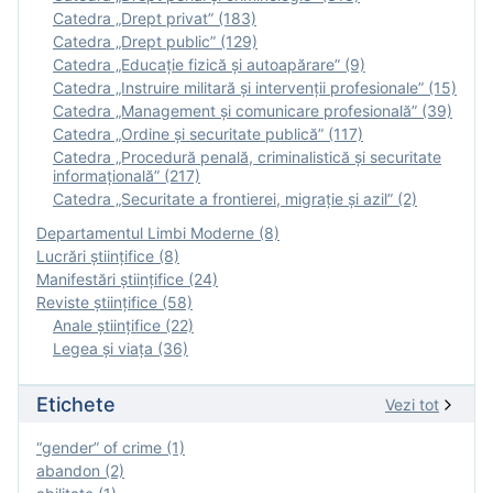
Catedra „Drept privat” (183)
Catedra „Drept public” (129)
Catedra „Educație fizică şi autoapărare” (9)
Catedra „Instruire militară şi intervenţii profesionale” (15)
Catedra „Management și comunicare profesională” (39)
Catedra „Ordine și securitate publică” (117)
Catedra „Procedură penală, criminalistică și securitate
informațională” (217)
Catedra „Securitate a frontierei, migrație și azil” (2)
Departamentul Limbi Moderne (8)
Lucrări științifice (8)
Manifestări ştiinţifice (24)
Reviste ştiinţifice (58)
Anale ştiinţifice (22)
Legea şi viaţa (36)
Etichete
Vezi tot
“gender” of crime (1)
abandon (2)