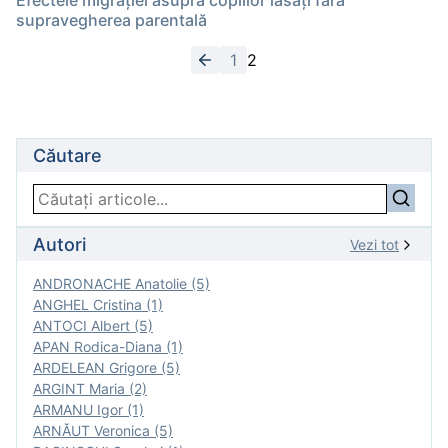
Efectele migrației asupra copiilor lăsați fără
supravegherea parentală
1
2
Căutare
Autori
Vezi tot
ANDRONACHE Anatolie (5)
ANGHEL Cristina (1)
ANTOCI Albert (5)
APAN Rodica-Diana (1)
ARDELEAN Grigore (5)
ARGINT Maria (2)
ARMANU Igor (1)
ARNĂUT Veronica (5)