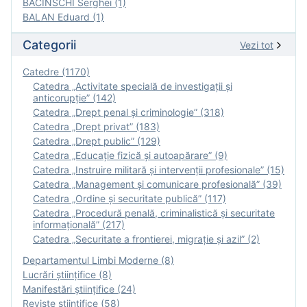
BACINSCHI Serghei (1)
BALAN Eduard (1)
Categorii
Vezi tot
Catedre (1170)
Catedra „Activitate specială de investigaţii şi
anticorupție” (142)
Catedra „Drept penal și criminologie” (318)
Catedra „Drept privat” (183)
Catedra „Drept public” (129)
Catedra „Educație fizică şi autoapărare” (9)
Catedra „Instruire militară şi intervenţii profesionale” (15)
Catedra „Management și comunicare profesională” (39)
Catedra „Ordine și securitate publică” (117)
Catedra „Procedură penală, criminalistică și securitate
informațională” (217)
Catedra „Securitate a frontierei, migrație și azil” (2)
Departamentul Limbi Moderne (8)
Lucrări științifice (8)
Manifestări ştiinţifice (24)
Reviste ştiinţifice (58)