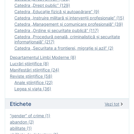
Catedra „Drept public” (129)
Catedra „Educație fizică şi autoapărare” (9)
Catedra „Instruire militară şi intervenţii profesionale” (15)
Catedra „Management și comunicare profesională” (39)
Catedra „Ordine și securitate publică” (117)
Catedra „Procedură penală, criminalistică și securitate
informațională” (217)
Catedra „Securitate a frontierei, migrație și azil” (2)
Departamentul Limbi Moderne (8)
Lucrări științifice (8)
Manifestări ştiinţifice (24)
Reviste ştiinţifice (58)
Anale ştiinţifice (22)
Legea şi viaţa (36)
Etichete
Vezi tot
“gender” of crime (1)
abandon (2)
abilitate (1)