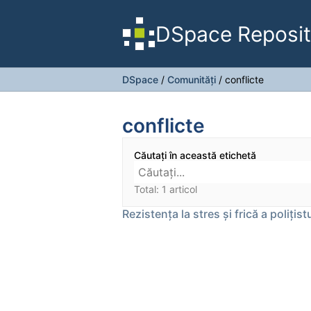
DSpace Reposit
DSpace
/
Comunități
/
conflicte
conflicte
Căutați în această etichetă
Total: 1 articol
Rezistența la stres și frică a polițistu