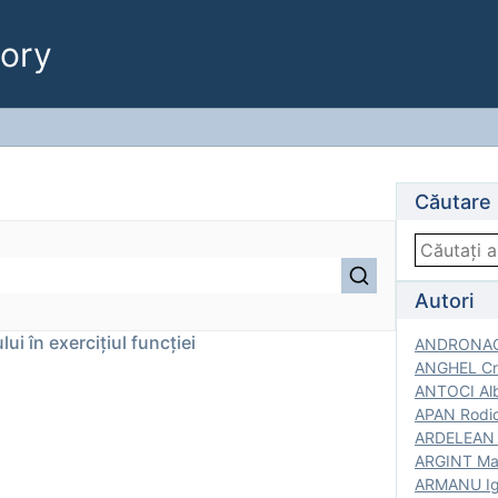
ory
Căutare
Autori
lui în exercițiul funcției
ANDRONACH
ANGHEL Cri
ANTOCI Alb
APAN Rodic
ARDELEAN G
ARGINT Mar
ARMANU Igo