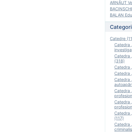
ARNĂUT Ver
BACINSCHI 
BALAN Edua
Categori
Catedre (1
Catedra „
investigaţ
Catedra „
(318)
Catedra „
Catedra „
Catedra „
autoapăr
Catedra „I
profesion
Catedra 
profesion
Catedra „
(117)
Catedra 
criminalis