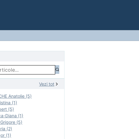
Vezi tot
E Anatolie (5)
stina (1)
ert (5)
a-Diana (1)
rigore (5)
ia (2)
r (1)