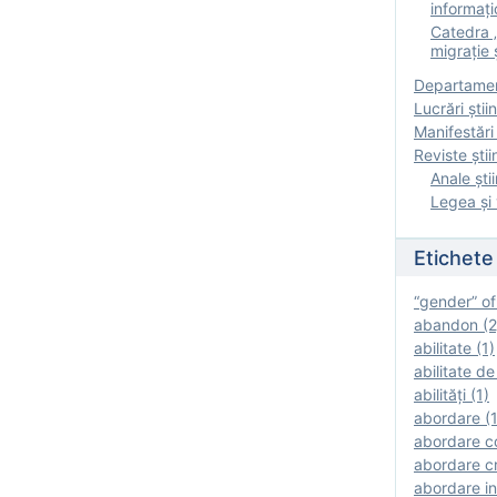
informați
Catedra „
migrație ș
Departamen
Lucrări știin
Manifestări 
Reviste ştii
Anale ştii
Legea şi 
Etichete
“gender” of
abandon (2
abilitate (1)
abilitate de
abilităţi (1)
abordare (1
abordare c
abordare cr
abordare in