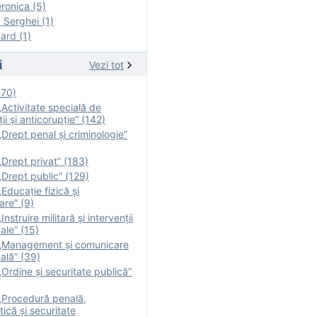
onica (5)
Serghei (1)
rd (1)
i
Vezi tot
170)
Activitate specială de
ii şi anticorupție” (142)
Drept penal și criminologie”
Drept privat” (183)
Drept public” (129)
Educație fizică şi
are” (9)
nstruire militară şi intervenţii
ale” (15)
„Management și comunicare
ală” (39)
Ordine și securitate publică”
„Procedură penală,
tică și securitate