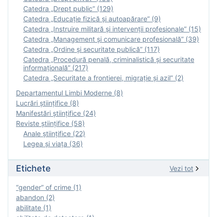
Catedra „Drept public” (129)
Catedra „Educație fizică şi autoapărare” (9)
Catedra „Instruire militară şi intervenţii profesionale” (15)
Catedra „Management și comunicare profesională” (39)
Catedra „Ordine și securitate publică” (117)
Catedra „Procedură penală, criminalistică și securitate
informațională” (217)
Catedra „Securitate a frontierei, migrație și azil” (2)
Departamentul Limbi Moderne (8)
Lucrări științifice (8)
Manifestări ştiinţifice (24)
Reviste ştiinţifice (58)
Anale ştiinţifice (22)
Legea şi viaţa (36)
Etichete
Vezi tot
“gender” of crime (1)
abandon (2)
abilitate (1)