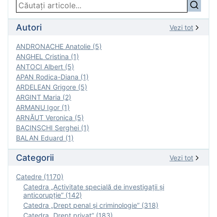
Autori
Vezi tot
ANDRONACHE Anatolie (5)
ANGHEL Cristina (1)
ANTOCI Albert (5)
APAN Rodica-Diana (1)
ARDELEAN Grigore (5)
ARGINT Maria (2)
ARMANU Igor (1)
ARNĂUT Veronica (5)
BACINSCHI Serghei (1)
BALAN Eduard (1)
Categorii
Vezi tot
Catedre (1170)
Catedra „Activitate specială de investigaţii şi
anticorupție” (142)
Catedra „Drept penal și criminologie” (318)
Catedra „Drept privat” (183)