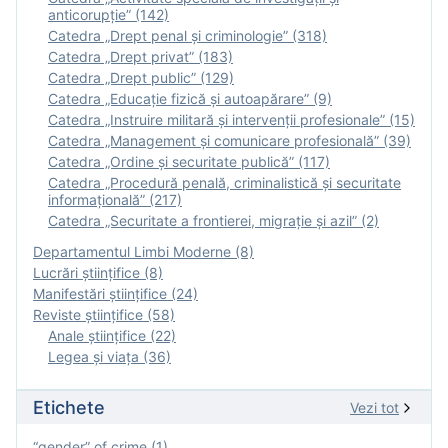
anticorupție” (142)
Catedra „Drept penal și criminologie” (318)
Catedra „Drept privat” (183)
Catedra „Drept public” (129)
Catedra „Educație fizică şi autoapărare” (9)
Catedra „Instruire militară şi intervenţii profesionale” (15)
Catedra „Management și comunicare profesională” (39)
Catedra „Ordine și securitate publică” (117)
Catedra „Procedură penală, criminalistică și securitate
informațională” (217)
Catedra „Securitate a frontierei, migrație și azil” (2)
Departamentul Limbi Moderne (8)
Lucrări științifice (8)
Manifestări ştiinţifice (24)
Reviste ştiinţifice (58)
Anale ştiinţifice (22)
Legea şi viaţa (36)
Etichete
Vezi tot
“gender” of crime (1)