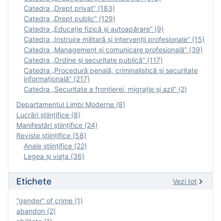
Catedra „Drept privat” (183)
Catedra „Drept public” (129)
Catedra „Educație fizică şi autoapărare” (9)
Catedra „Instruire militară şi intervenţii profesionale” (15)
Catedra „Management și comunicare profesională” (39)
Catedra „Ordine și securitate publică” (117)
Catedra „Procedură penală, criminalistică și securitate
informațională” (217)
Catedra „Securitate a frontierei, migrație și azil” (2)
Departamentul Limbi Moderne (8)
Lucrări științifice (8)
Manifestări ştiinţifice (24)
Reviste ştiinţifice (58)
Anale ştiinţifice (22)
Legea şi viaţa (36)
Etichete
Vezi tot
“gender” of crime (1)
abandon (2)