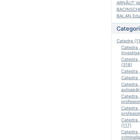
ARNĂUT Ver
BACINSCHI 
BALAN Edua
Categori
Catedre (1
Catedra „
investigaţ
Catedra „
(318)
Catedra „
Catedra „
Catedra „
autoapăr
Catedra „I
profesion
Catedra 
profesion
Catedra „
(117)
Catedra 
criminalis