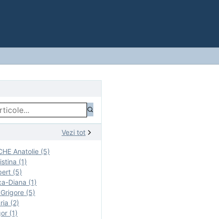
Vezi tot
E Anatolie (5)
stina (1)
ert (5)
a-Diana (1)
rigore (5)
ia (2)
r (1)