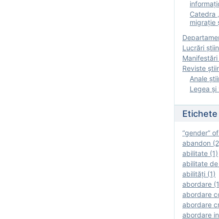
informați
Catedra „
migrație ș
Departamen
Lucrări știin
Manifestări 
Reviste ştii
Anale ştii
Legea şi 
Etichete
“gender” of
abandon (2
abilitate (1)
abilitate de
abilităţi (1)
abordare (1
abordare c
abordare cr
abordare in