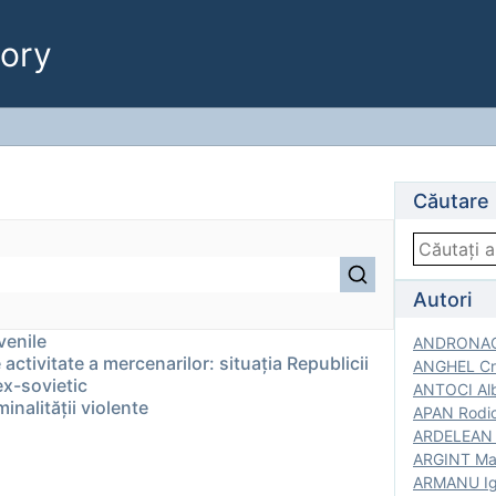
ory
Căutare
Autori
venile
ANDRONACH
 activitate a mercenarilor: situaţia Republicii
ANGHEL Cri
ex-sovietic
ANTOCI Alb
inalităţii violente
APAN Rodic
ARDELEAN G
ARGINT Mar
ARMANU Igo