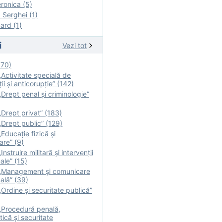
onica (5)
Serghei (1)
rd (1)
i
Vezi tot
170)
Activitate specială de
ii şi anticorupție” (142)
Drept penal și criminologie”
Drept privat” (183)
Drept public” (129)
Educație fizică şi
are” (9)
nstruire militară şi intervenţii
ale” (15)
„Management și comunicare
ală” (39)
Ordine și securitate publică”
„Procedură penală,
tică și securitate