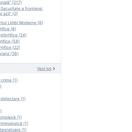
onală” (217)
Securitate a frontierei,
i azil” (2)
tul Limbi Moderne (8)
țifice (8)
ştiinţifice (24)
nţifice (58)
nţifice (22)
viaţa (36)
Vezi tot
 crime (1)
)
 detectare (1)
)
omplexă (1)
iminologică (1)
tegratoare (1)